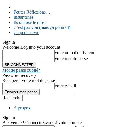
Petites Réflexions…
Instantanés
Ils ont osé le dire !
C’est pas vrai (mais ça pourrait)
Ça peut servir
Sign in
Welcome!
Log into your account
votre nom d'utilisateur
votre mot de passe
Mot de passe oublié?
Password recovery
Récupérer votre mot de passe
votre e-mail
Recherche
A propos
Sign in
Bienvenue ! Connectez-vous à votre compte